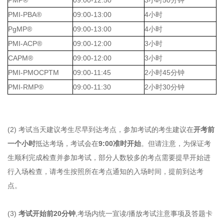
PMP®
09:00-12:50
3小时50分钟
PMI-PBA®
09:00-13:00
4小时
PgMP®
09:00-13:00
4小时
PMI-ACP®
09:00-12:00
3小时
CAPM®
09:00-12:00
3小时
PMI-PMOCP
TM
09:00-11:45
2小时45分钟
PMI-RMP®
09:00-11:30
2小时30分钟
(2) 考试当天建议考生尽早到达考点，参加考试的考生建议在
开考前
一个小时
抵达考场，考试会在
9:00
准时开始
。但请注意，为保证考
生顺利完成检查并参加考试，部分人数较多的考点需要提早开始进
行入场检查，请考生按照所在考点通知的入场时间，提前到达考
点。
(3)
考试开始前20分钟
,考场内统一宣读/播放考试注意事项及答题卡